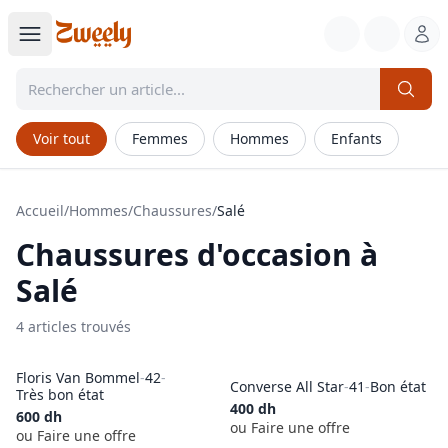
Voir tout
Femmes
Hommes
Enfants
Accueil
/
Hommes
/
Chaussures
/
Salé
Chaussures
d'occasion à
Salé
4
article
s
trouvé
s
Floris Van Bommel
-
42
-
Converse All Star
-
41
-
Bon état
Très bon état
400
dh
600
dh
ou Faire une offre
ou Faire une offre