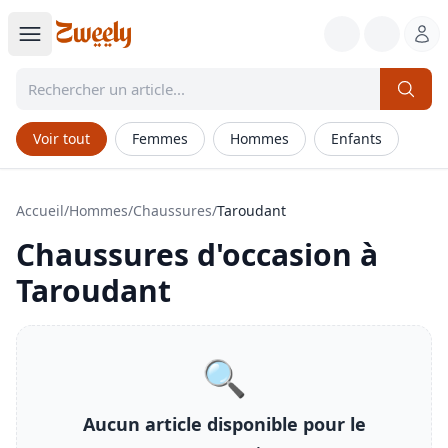
Voir tout
Femmes
Hommes
Enfants
Accueil
/
Hommes
/
Chaussures
/
Taroudant
Chaussures
d'occasion à
Taroudant
🔍
Aucun article disponible pour le