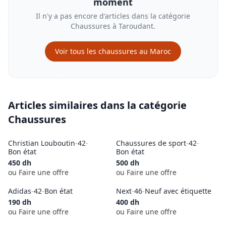
moment
Il n'y a pas encore d'articles dans la catégorie
Chaussures
à
Taroudant
.
Voir tous les
chaussures
au Maroc
Articles similaires dans la catégorie
Chaussures
Christian Louboutin
-
42
-
Chaussures de sport
-
42
-
Bon état
Bon état
450
dh
500
dh
ou Faire une offre
ou Faire une offre
Adidas
-
42
-
Bon état
Next
-
46
-
Neuf avec étiquette
190
dh
400
dh
ou Faire une offre
ou Faire une offre