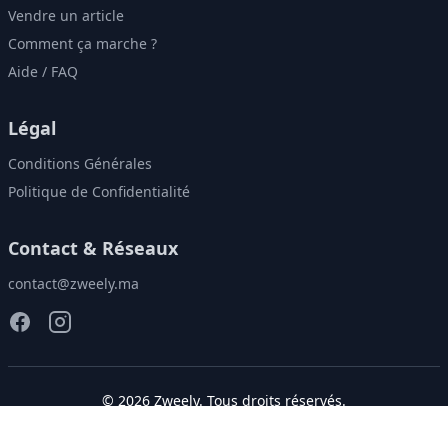
Vendre un article
Comment ça marche ?
Aide / FAQ
Légal
Conditions Générales
Politique de Confidentialité
Contact & Réseaux
contact@zweely.ma
©
2026
Zweely
. Tous droits réservés.
Donnez une seconde vie à vos vêtements!