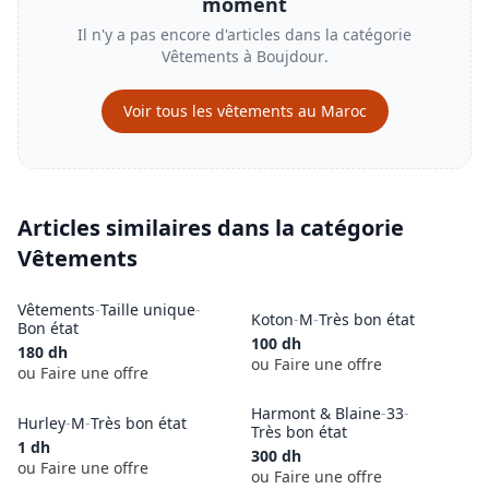
moment
Il n'y a pas encore d'articles dans la catégorie
Vêtements
à
Boujdour
.
Voir tous les
vêtements
au Maroc
Articles similaires dans la catégorie
Vêtements
Vêtements
-
Taille unique
-
Koton
-
M
-
Très bon état
Bon état
100
dh
180
dh
ou Faire une offre
ou Faire une offre
Harmont & Blaine
-
33
-
Hurley
-
M
-
Très bon état
Très bon état
1
dh
300
dh
ou Faire une offre
ou Faire une offre