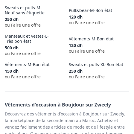
Sweats et pulls
-
M
-
Pull&bear
-
M
-
Bon état
Neuf sans étiquette
120
dh
250
dh
ou Faire une offre
ou Faire une offre
Manteaux et vestes
-
L
-
Vêtements
-
M
-
Bon état
Très bon état
120
dh
500
dh
ou Faire une offre
ou Faire une offre
Vêtements
-
M
-
Bon état
Sweats et pulls
-
XL
-
Bon état
150
dh
250
dh
ou Faire une offre
ou Faire une offre
Vêtements
d'occasion à
Boujdour
sur Zweely
Découvrez des vêtements d'occasion à Boujdour sur Zweely,
la marketplace de la seconde main au Maroc. Achetez et
vendez facilement des articles de mode et de lifestyle entre
particuliers. Que vous cherchiez des articles pour hommes,