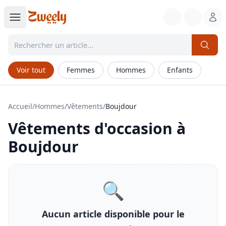
Voir tout
Femmes
Hommes
Enfants
Accueil
/
Hommes
/
Vêtements
/
Boujdour
Vêtements
d'occasion à
Boujdour
🔍
Aucun article disponible pour le