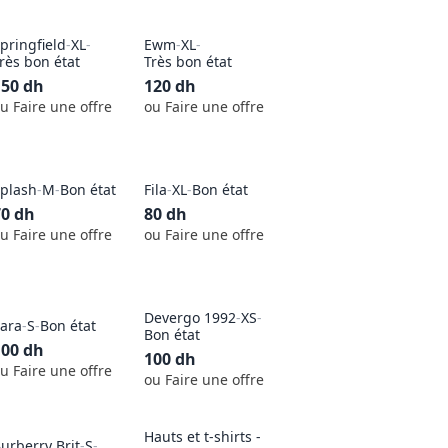
pringfield
-
XL
-
Ewm
-
XL
-
rès bon état
Très bon état
150
dh
120
dh
u Faire une offre
ou Faire une offre
plash
-
M
-
Bon état
Fila
-
XL
-
Bon état
70
dh
80
dh
u Faire une offre
ou Faire une offre
Devergo 1992
-
XS
-
ara
-
S
-
Bon état
Bon état
100
dh
100
dh
u Faire une offre
ou Faire une offre
Hauts et t-shirts -
urberry Brit
-
S
-