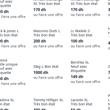
uf avec
XS
-
Très bon état
XS
-
Très bon état
B
iquette
170
dh
170
dh
20
dh
ou Faire une offre
ou Faire une offre
o
 Faire une offre
H
ck & Jones
-
L
-
Massimo Dutti
-
L
-
Lc Waikiki
-
S
-
ès bon état
Très bon état
Très bon état
-
00
dh
200
dh
100
dh
 Faire une offre
ou Faire une offre
ou Faire une offre
o
ssia
-
Bershka
-
XL
-
ille unique
-
D&g
-
L
-
Bon état
Neuf avec
Z
uf avec
étiquette
1000
dh
iquette
149
dh
ou Faire une offre
o
60
dh
ou Faire une offre
 Faire une offre
P
adora
-
XL
-
Tommy Hilfiger
-
XL
-
Lacoste
-
XL
-
L
n état
Très bon état
Très bon état
N
é