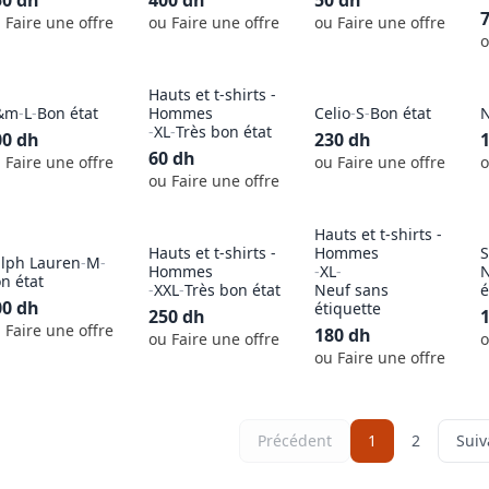
50
dh
400
dh
50
dh
 Faire une offre
ou Faire une offre
ou Faire une offre
o
Hauts et t-shirts -
&m
-
L
-
Bon état
Hommes
Celio
-
S
-
Bon état
N
-
XL
-
Très bon état
00
dh
230
dh
60
dh
 Faire une offre
ou Faire une offre
o
ou Faire une offre
Hauts et t-shirts -
Hauts et t-shirts -
Hommes
S
lph Lauren
-
M
-
Hommes
-
XL
-
N
n état
-
XXL
-
Très bon état
Neuf sans
é
00
dh
étiquette
250
dh
 Faire une offre
180
dh
ou Faire une offre
o
ou Faire une offre
Précédent
1
2
Suiv