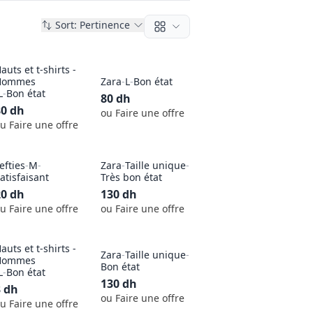
Sort:
Pertinence
auts et t-shirts -
Hommes
Zara
-
L
-
Bon état
L
-
Bon état
80
dh
80
dh
ou Faire une offre
u Faire une offre
efties
-
M
-
Zara
-
Taille unique
-
atisfaisant
Très bon état
20
dh
130
dh
u Faire une offre
ou Faire une offre
auts et t-shirts -
Zara
-
Taille unique
-
Hommes
Bon état
L
-
Bon état
130
dh
3
dh
ou Faire une offre
u Faire une offre