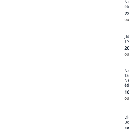
Ne
ét
2
ou
Ja
Tr
2
ou
Na
Ta
Ne
ét
1
ou
Di
Bo