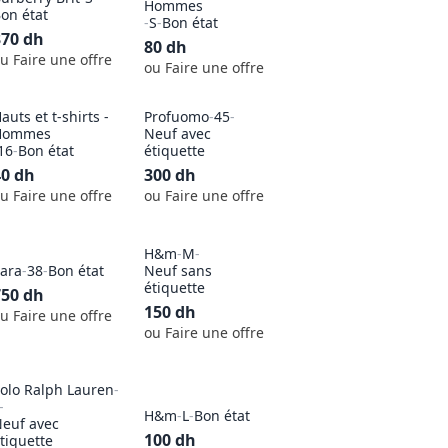
Hommes
on état
-
S
-
Bon état
370
dh
80
dh
u Faire une offre
ou Faire une offre
auts et t-shirts -
Profuomo
-
45
-
Hommes
Neuf avec
16
-
Bon état
étiquette
40
dh
300
dh
u Faire une offre
ou Faire une offre
H&m
-
M
-
ara
-
38
-
Bon état
Neuf sans
étiquette
750
dh
150
dh
u Faire une offre
ou Faire une offre
olo Ralph Lauren
-
-
H&m
-
L
-
Bon état
euf avec
100
dh
tiquette