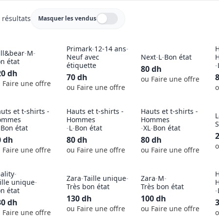
 résultats
Masquer les vendus
Masquer les vendus
Primark
-
12-14 ans
-
H
ll&bear
-
M
-
Neuf avec
Next
-
L
-
Bon état
n état
étiquette
-
80
dh
20
dh
70
dh
ou Faire une offre
 Faire une offre
ou Faire une offre
o
uts et t-shirts -
Hauts et t-shirts -
Hauts et t-shirts -
L
ommes
Hommes
Hommes
S
-
Bon état
-
L
-
Bon état
-
XL
-
Bon état
0
dh
80
dh
80
dh
o
 Faire une offre
ou Faire une offre
ou Faire une offre
ality
-
H
Zara
-
Taille unique
-
Zara
-
M
-
ille unique
-
Très bon état
Très bon état
n état
-
130
dh
100
dh
30
dh
ou Faire une offre
ou Faire une offre
 Faire une offre
o