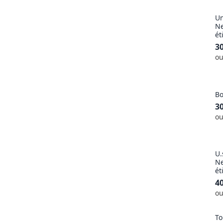
U
Ne
ét
3
ou
Bo
3
ou
U.
Ne
ét
4
ou
To