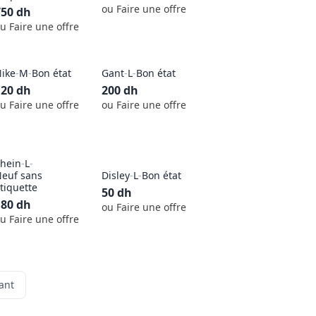
ou Faire une offre
750
dh
u Faire une offre
ike
-
M
-
Bon état
Gant
-
L
-
Bon état
120
dh
200
dh
u Faire une offre
ou Faire une offre
hein
-
L
-
euf sans
Disley
-
L
-
Bon état
tiquette
50
dh
180
dh
ou Faire une offre
u Faire une offre
ant