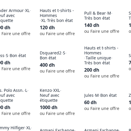
nder Armour
-
XL
-
Hauts et t-shirts -
Pull & Bear
-
M
-
S
uf avec
Hommes
Très bon état
T
iquette
-
XL
-
Très bon état
140
dh
00
dh
120
dh
ou Faire une offre
o
 Faire une offre
ou Faire une offre
Hauts et t-shirts -
Dsquared2
-
S
-
Hommes
ss
-
S
-
Bon état
S
Bon état
-
Taille unique
-
00
dh
Très bon état
400
dh
 Faire une offre
o
200
dh
ou Faire une offre
ou Faire une offre
s. Polo Assn.
-
L
-
Kenzo
-
XXL
-
uf avec
Neuf avec
Jules
-
M
-
Bon état
Z
iquette
étiquette
60
dh
00
dh
1000
dh
ou Faire une offre
o
 Faire une offre
ou Faire une offre
mmy Hilfiger
-
XL
-
Armani Exchange
-
Armani Exchange
-
B