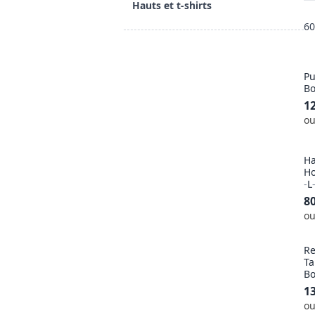
Hauts et t-shirts
60
Pu
Bo
1
ou
Ha
H
-
L
8
ou
Re
Ta
Bo
1
ou