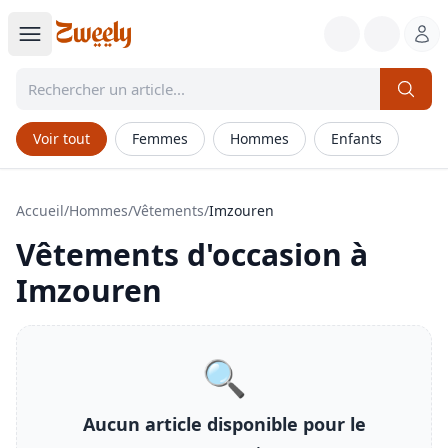
Voir tout
Femmes
Hommes
Enfants
Accueil
/
Hommes
/
Vêtements
/
Imzouren
Vêtements
d'occasion à
Imzouren
🔍
Aucun article disponible pour le