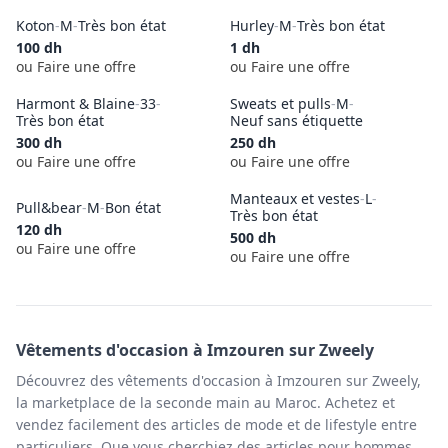
Koton
-
M
-
Très bon état
Hurley
-
M
-
Très bon état
100
dh
1
dh
ou Faire une offre
ou Faire une offre
Harmont & Blaine
-
33
-
Sweats et pulls
-
M
-
Très bon état
Neuf sans étiquette
300
dh
250
dh
ou Faire une offre
ou Faire une offre
Manteaux et vestes
-
L
-
Pull&bear
-
M
-
Bon état
Très bon état
120
dh
500
dh
ou Faire une offre
ou Faire une offre
Vêtements
d'occasion à
Imzouren
sur Zweely
Découvrez des vêtements d'occasion à Imzouren sur Zweely,
la marketplace de la seconde main au Maroc. Achetez et
vendez facilement des articles de mode et de lifestyle entre
particuliers. Que vous cherchiez des articles pour hommes,