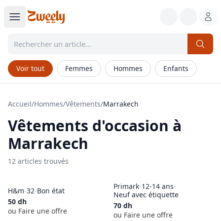
Voir tout
Femmes
Hommes
Enfants
Accueil
/
Hommes
/
Vêtements
/
Marrakech
Vêtements
d'occasion à
Marrakech
12
article
s
trouvé
s
Primark
-
12-14 ans
-
H&m
-
32
-
Bon état
Neuf avec étiquette
50
dh
70
dh
ou Faire une offre
ou Faire une offre