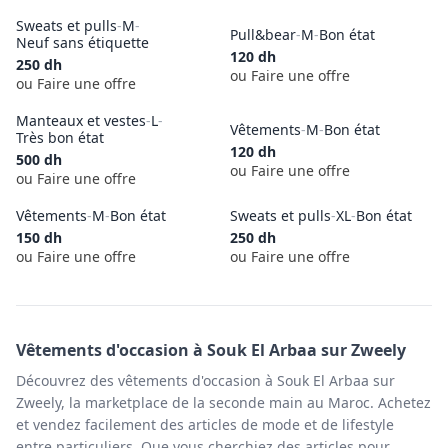
Sweats et pulls
-
M
-
Pull&bear
-
M
-
Bon état
Neuf sans étiquette
120
dh
250
dh
ou Faire une offre
ou Faire une offre
Manteaux et vestes
-
L
-
Vêtements
-
M
-
Bon état
Très bon état
120
dh
500
dh
ou Faire une offre
ou Faire une offre
Vêtements
-
M
-
Bon état
Sweats et pulls
-
XL
-
Bon état
150
dh
250
dh
ou Faire une offre
ou Faire une offre
Vêtements
d'occasion à
Souk El Arbaa
sur Zweely
Découvrez des vêtements d'occasion à Souk El Arbaa sur
Zweely, la marketplace de la seconde main au Maroc. Achetez
et vendez facilement des articles de mode et de lifestyle
entre particuliers. Que vous cherchiez des articles pour