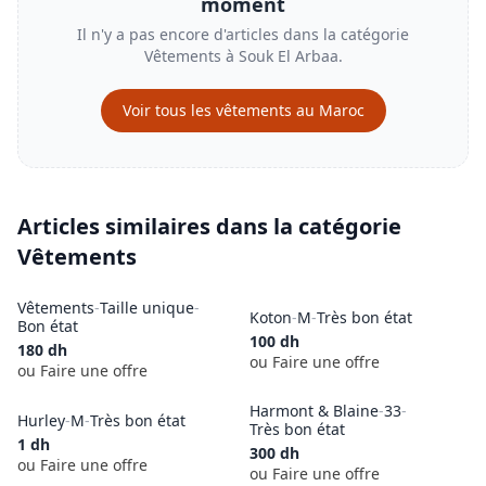
moment
Il n'y a pas encore d'articles dans la catégorie
Vêtements
à
Souk El Arbaa
.
Voir tous les
vêtements
au Maroc
Articles similaires dans la catégorie
Vêtements
Vêtements
-
Taille unique
-
Koton
-
M
-
Très bon état
Bon état
100
dh
180
dh
ou Faire une offre
ou Faire une offre
Harmont & Blaine
-
33
-
Hurley
-
M
-
Très bon état
Très bon état
1
dh
300
dh
ou Faire une offre
ou Faire une offre