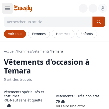
Voir tout
Femmes
Hommes
Enfants
Accueil
/
Hommes
/
Vêtements
/
Temara
Vêtements
d'occasion à
Temara
5
article
s
trouvé
s
Vêtements spécialisés et
costumes
Vêtements
-
S
-
Très bon état
-
XL
-
Neuf sans étiquette
70
dh
1
dh
ou Faire une offre