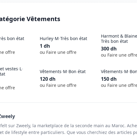
catégorie
Vêtements
Harmont & Blain
rès bon état
Hurley
-
M
-
Très bon état
Très bon état
1
dh
300
dh
ne offre
ou Faire une offre
ou Faire une offr
et vestes
-
L
-
Vêtements
-
M
-
Bon état
Vêtements
-
M
-
Bon
tat
120
dh
150
dh
ou Faire une offre
ou Faire une offr
ne offre
Zweely
felt sur Zweely, la marketplace de la seconde main au Maroc. Ache
t de lifestyle entre particuliers. Que vous cherchiez des articles p