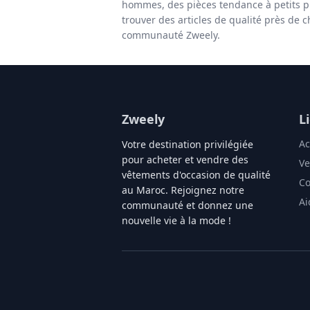
hommes, des pièces tendance à petits p
trouver des articles de qualité près de c
communauté Zweely.
Zweely
L
Ac
Votre destination privilégiée
pour acheter et vendre des
Ve
vêtements d'occasion de qualité
Co
au Maroc. Rejoignez notre
Ai
communauté et donnez une
nouvelle vie à la mode !