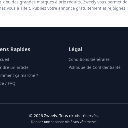
rix ou des grandes marques à prix réduits, Zweely vous permet de
hez vous à Tifelt. Publiez votre annonce gratuitement et rejoignez 
iens Rapides
Légal
cueil
Conditions Générales
ndre un article
Politique de Confidentialité
mment ça marche ?
de / FAQ
©
2026
Zweely
. Tous droits réservés.
Donnez une seconde vie à vos vêtements!