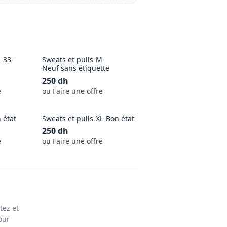
e
-
33
-
Sweats et pulls
-
M
-
Neuf sans étiquette
250
dh
e
ou Faire une offre
 état
Sweats et pulls
-
XL
-
Bon état
250
dh
e
ou Faire une offre
tez et
our