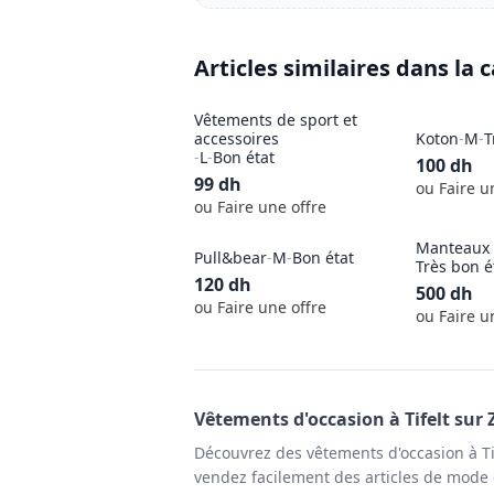
Articles similaires dans la 
Vêtements de sport et
accessoires
Koton
-
M
-
T
-
L
-
Bon état
100
dh
99
dh
ou Faire u
ou Faire une offre
Manteaux 
Pull&bear
-
M
-
Bon état
Très bon é
120
dh
500
dh
ou Faire une offre
ou Faire u
Vêtements
d'occasion à
Tifelt
sur 
Découvrez des vêtements d'occasion à Ti
vendez facilement des articles de mode e