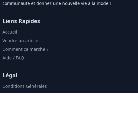
communauté et donnez une nouvelle vie à la mode !
Liens Rapides
Accueil
Vendre un article
Comment ça marche ?
Aide / FAQ
Légal
Conditions Générales
Politique de Confidentialité
Contact & Réseaux
contact@zweely.ma