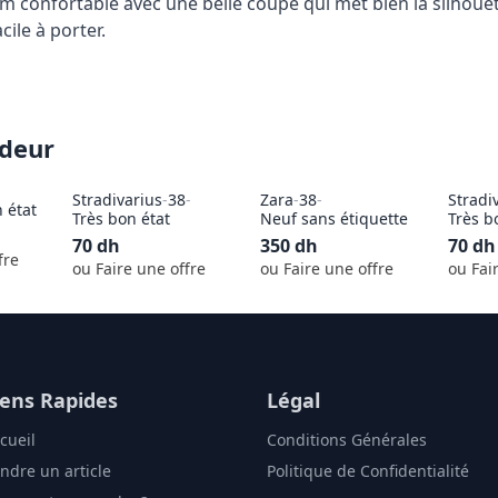
 confortable avec une belle coupe qui met bien la silhouette
cile à porter.
ndeur
Stradivarius
-
38
-
Zara
-
38
-
Stradi
 état
Très bon état
Neuf sans étiquette
Très b
70
dh
350
dh
70
dh
fre
ou Faire une offre
ou Faire une offre
ou Fai
iens Rapides
Légal
cueil
Conditions Générales
ndre un article
Politique de Confidentialité