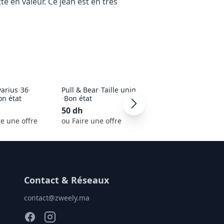
 en valeur. Ce jean est en très 
varius
-
36
-
Pull & Bear
-
Taille unique
on état
-
Bon état
50
dh
re une offre
ou Faire une offre
Contact & Réseaux
contact@zweely.ma