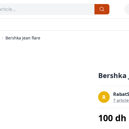
Bershka Jean flare
/
Bershka 
17
RabatS
R
7
article
100
dh