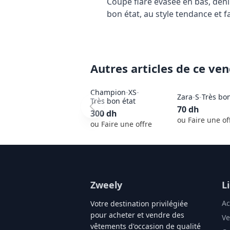
Coupe flare évasée en bas, denim
bon état, au style tendance et fa
Autres articles de ce ve
Champion
-
XS
-
Zara
-
S
-
Très bon
Très bon état
70
dh
300
dh
ou Faire une of
ou Faire une offre
Zweely
L
Ac
Votre destination privilégiée
pour acheter et vendre des
Ve
vêtements d'occasion de qualité