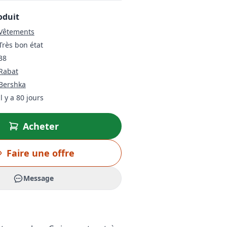
oduit
Vêtements
Très bon état
38
Rabat
Bershka
il y a 80 jours
Acheter
Faire une offre
Message