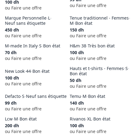
100
dh
ou Faire une offre
ou Faire une offre
Marque Personnelle
-
L
-
Tenue traditionnel - Femmes
-
Neuf sans étiquette
M
-
Bon état
450
dh
150
dh
ou Faire une offre
ou Faire une offre
M-made In Italy
-
S
-
Bon état
H&m
-
38
-
Très bon état
70
dh
100
dh
ou Faire une offre
ou Faire une offre
Hauts et t-shirts - Femmes
-
S
-
New Look
-
44
-
Bon état
Bon état
100
dh
50
dh
ou Faire une offre
ou Faire une offre
Defacto
-
S
-
Neuf sans étiquette
Temu
-
M
-
Bon état
99
dh
140
dh
ou Faire une offre
ou Faire une offre
Lcw
-
M
-
Bon état
Rivanos
-
XL
-
Bon état
200
dh
100
dh
ou Faire une offre
ou Faire une offre