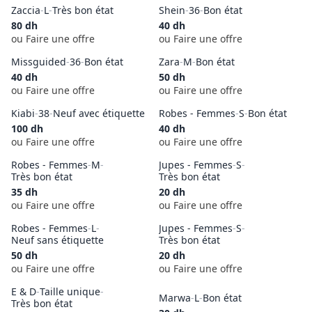
Zaccia
-
L
-
Très bon état
Shein
-
36
-
Bon état
80
dh
40
dh
ou Faire une offre
ou Faire une offre
Missguided
-
36
-
Bon état
Zara
-
M
-
Bon état
40
dh
50
dh
ou Faire une offre
ou Faire une offre
Kiabi
-
38
-
Neuf avec étiquette
Robes - Femmes
-
S
-
Bon état
100
dh
40
dh
ou Faire une offre
ou Faire une offre
Robes - Femmes
-
M
-
Jupes - Femmes
-
S
-
Très bon état
Très bon état
35
dh
20
dh
ou Faire une offre
ou Faire une offre
Robes - Femmes
-
L
-
Jupes - Femmes
-
S
-
Neuf sans étiquette
Très bon état
50
dh
20
dh
ou Faire une offre
ou Faire une offre
E & D
-
Taille unique
-
Marwa
-
L
-
Bon état
Très bon état