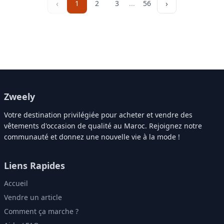
‹
›
1
2
3
...
56
Zweely
Votre destination privilégiée pour acheter et vendre des
vêtements d'occasion de qualité au Maroc. Rejoignez notre
communauté et donnez une nouvelle vie à la mode !
Liens Rapides
Accueil
Vendre un article
Comment ça marche ?