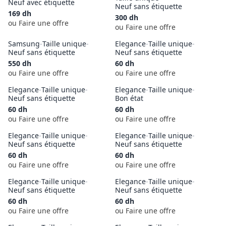
Neuf avec étiquette
Neuf sans étiquette
169
dh
300
dh
ou Faire une offre
ou Faire une offre
Samsung
-
Taille unique
-
Elegance
-
Taille unique
-
Neuf sans étiquette
Neuf sans étiquette
550
dh
60
dh
ou Faire une offre
ou Faire une offre
Elegance
-
Taille unique
-
Elegance
-
Taille unique
-
Neuf sans étiquette
Bon état
60
dh
60
dh
ou Faire une offre
ou Faire une offre
Elegance
-
Taille unique
-
Elegance
-
Taille unique
-
Neuf sans étiquette
Neuf sans étiquette
60
dh
60
dh
ou Faire une offre
ou Faire une offre
Elegance
-
Taille unique
-
Elegance
-
Taille unique
-
Neuf sans étiquette
Neuf sans étiquette
60
dh
60
dh
ou Faire une offre
ou Faire une offre