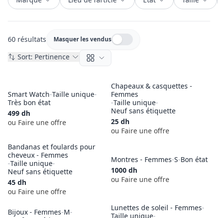
60 résultats
Masquer les vendus
Masquer les vendus
Sort:
Pertinence
Chapeaux & casquettes -
Smart Watch
-
Taille unique
-
Femmes
Très bon état
-
Taille unique
-
Neuf sans étiquette
499
dh
25
dh
ou Faire une offre
ou Faire une offre
Bandanas et foulards pour
cheveux - Femmes
Montres - Femmes
-
S
-
Bon état
-
Taille unique
-
1000
dh
Neuf sans étiquette
ou Faire une offre
45
dh
ou Faire une offre
Lunettes de soleil - Femmes
-
Bijoux - Femmes
-
M
-
Taille unique
-