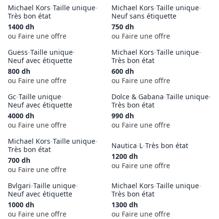
Michael Kors
-
Taille unique
-
Michael Kors
-
Taille unique
-
Très bon état
Neuf sans étiquette
1400
dh
750
dh
ou Faire une offre
ou Faire une offre
Guess
-
Taille unique
-
Michael Kors
-
Taille unique
-
Neuf avec étiquette
Très bon état
800
dh
600
dh
ou Faire une offre
ou Faire une offre
Gc
-
Taille unique
-
Dolce & Gabana
-
Taille unique
-
Neuf avec étiquette
Très bon état
4000
dh
990
dh
ou Faire une offre
ou Faire une offre
Michael Kors
-
Taille unique
-
Nautica
-
L
-
Très bon état
Très bon état
1200
dh
700
dh
ou Faire une offre
ou Faire une offre
Bvlgari
-
Taille unique
-
Michael Kors
-
Taille unique
-
Neuf avec étiquette
Très bon état
1000
dh
1300
dh
ou Faire une offre
ou Faire une offre