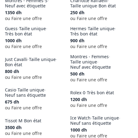
Montres - Femmes
-
S
-
Charlotte Raffaelli
-
Neuf avec étiquette
Taille unique
-
Bon état
1350
dh
250
dh
ou Faire une offre
ou Faire une offre
Guess
-
Taille unique
-
Hermes
-
Taille unique
-
Très bon état
Très bon état
1000
dh
900
dh
ou Faire une offre
ou Faire une offre
Montres - Femmes
-
Just Cavalli
-
Taille unique
-
Taille unique
-
Bon état
Neuf avec étiquette
800
dh
500
dh
ou Faire une offre
ou Faire une offre
Casio
-
Taille unique
-
Rolex
-
0
-
Très bon état
Neuf sans étiquette
1200
dh
675
dh
ou Faire une offre
ou Faire une offre
Ice Watch
-
Taille unique
-
Tissot
-
M
-
Bon état
Neuf sans étiquette
3500
dh
1000
dh
ou Faire une offre
ou Faire une offre