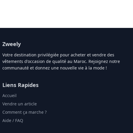
Zweely
Votre destination privilégiée pour acheter et vendre des
vêtements d'occasion de qualité au Maroc. Rejoignez notre
communauté et donnez une nouvelle vie à la mode !
Liens Rapides
Accueil
Vendre un article
Comment ça marche ?
Aide / FAQ