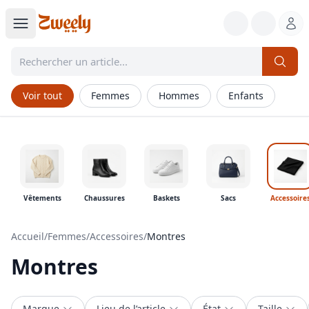
Voir tout
Femmes
Hommes
Enfants
Vêtements
Chaussures
Baskets
Sacs
Accessoire
Accueil
/
Femmes
/
Accessoires
/
Montres
Montres
Marque
Lieu de l’article
État
Taille