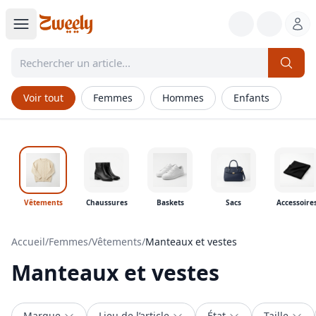
Voir tout
Femmes
Hommes
Enfants
Vêtements
Chaussures
Baskets
Sacs
Accessoire
Accueil
/
Femmes
/
Vêtements
/
Manteaux et vestes
Manteaux et vestes
Marque
Lieu de l’article
État
Taille