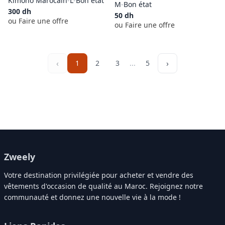
Kimono Marocain
-
L
-
Bon état
M
-
Bon état
300
dh
50
dh
ou Faire une offre
ou Faire une offre
‹
›
1
2
3
...
5
Zweely
Votre destination privilégiée pour acheter et vendre des
vêtements d'occasion de qualité au Maroc. Rejoignez notre
communauté et donnez une nouvelle vie à la mode !