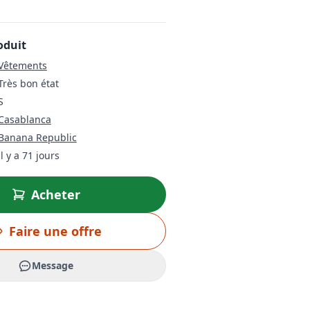
oduit
Vêtements
Très bon état
S
Casablanca
Banana Republic
il y a 71 jours
Acheter
Faire une offre
Message