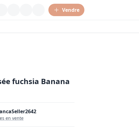
Vendre
ssée fuchsia Banana
ancaSeller2642
le
s
en vente