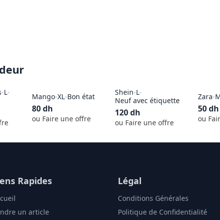
ndeur
s
-
L
-
Shein
-
L
-
Mango
-
XL
-
Bon état
Zara
-
M
Neuf avec étiquette
80
dh
50
dh
120
dh
ou Faire une offre
ou Fai
fre
ou Faire une offre
iens Rapides
Légal
cueil
Conditions Générales
ndre un article
Politique de Confidentialité