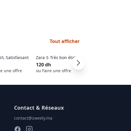
Tout afficher
Robes - Femmes
-
S
-
/L
-
Satisfaisant
Zara
-
S
-
Très bon état
Très bon état
120
dh
100
dh
re une offre
ou Faire une offre
ou Faire une offre
Contact & Réseaux
contact@zweely.ma