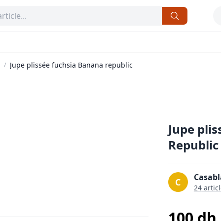
Jupe plissée fuchsia Banana republic
/
Jupe pli
8
Republic
Casabl
C
24
artic
100
dh