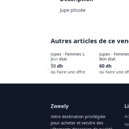
Jupe plissée
Autres articles de ce ve
Jupes - Femmes
-
L
-
Jupes - Femme
Bon état
Bon état
50
dh
60
dh
ou Faire une offre
ou Faire une of
Zweely
L
Ac
Votre destination privilégiée
pour acheter et vendre des
Ve