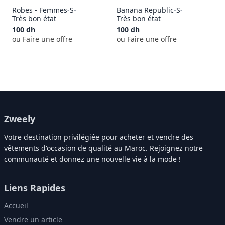
Robes - Femmes
-
S
-
Banana Republic
-
S
-
Très bon état
Très bon état
100
dh
100
dh
ou Faire une offre
ou Faire une offre
Zweely
Votre destination privilégiée pour acheter et vendre des
vêtements d'occasion de qualité au Maroc. Rejoignez notre
communauté et donnez une nouvelle vie à la mode !
Liens Rapides
Accueil
Vendre un article