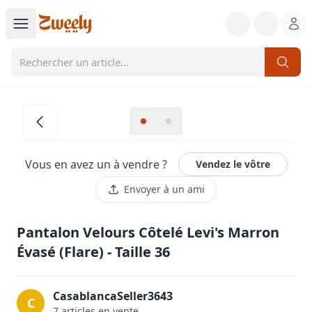
Vous en avez un à vendre ?
Vendez le vôtre
Envoyer à un ami
Pantalon Velours Côtelé Levi's Marron
Évasé (Flare) - Taille 36
CasablancaSeller3643
C
7
article
s
en vente