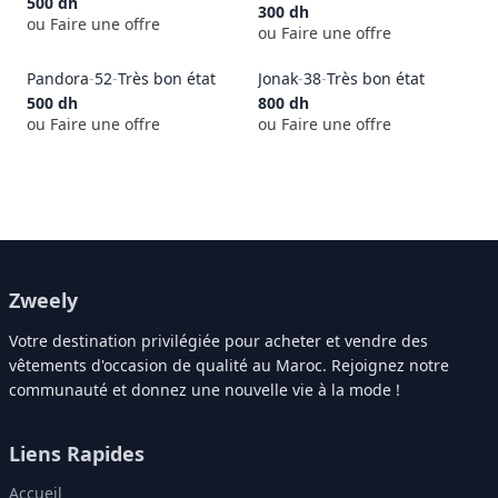
500
dh
300
dh
ou Faire une offre
ou Faire une offre
Pandora
-
52
-
Très bon état
Jonak
-
38
-
Très bon état
500
dh
800
dh
ou Faire une offre
ou Faire une offre
Zweely
Votre destination privilégiée pour acheter et vendre des
vêtements d'occasion de qualité au Maroc. Rejoignez notre
communauté et donnez une nouvelle vie à la mode !
Liens Rapides
Accueil