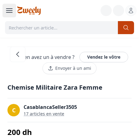
Vous en avez un à vendre ?
Vendez le vôtre
Envoyer à un ami
Chemise Militaire Zara Femme
CasablancaSeller3505
C
17
article
s
en vente
200
dh