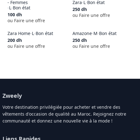
- Femmes
Zara
-
L
-
Bon état
-
L
-
Bon état
250
dh
100
dh
ou Faire une offre
ou Faire une offre
Zara Home
-
L
-
Bon état
Amazone
-
M
-
Bon état
200
dh
250
dh
ou Faire une offre
ou Faire une offre
Zweely
Votre destination privilégiée pour acheter et vendre des
vêtements d'occasion de qualité au Maroc. Rejoignez notre
communauté et donnez une nouvelle vie à la mode !
Liens Rapides