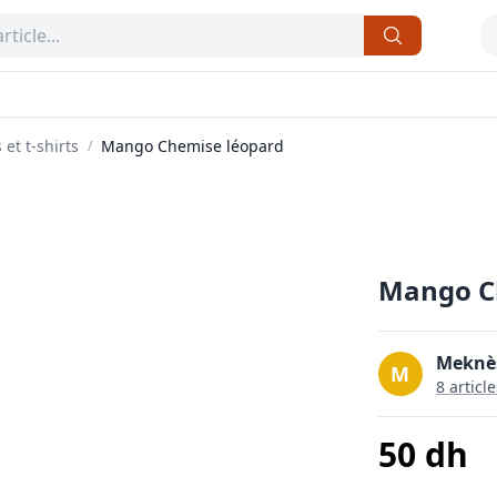
 et t-shirts
Mango Chemise léopard
/
Mango C
17
Meknès
M
8
article
50
dh