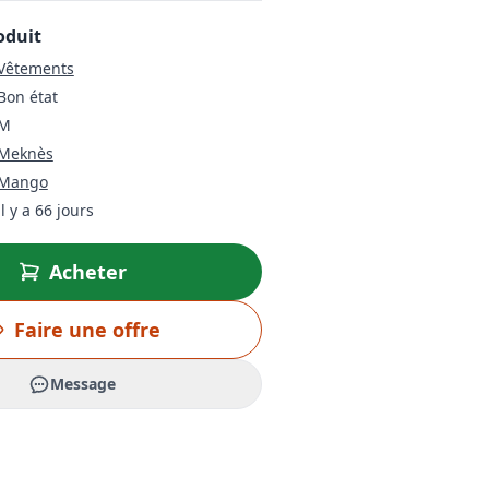
oduit
Vêtements
Bon état
M
Meknès
Mango
il y a 66 jours
Acheter
Faire une offre
Message