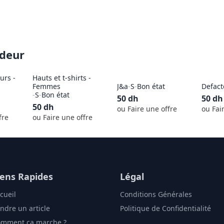
ndeur
eurs -
Hauts et t-shirts -
Femmes
J&a
-
S
-
Bon état
Defact
-
S
-
Bon état
50
dh
50
dh
50
dh
ou Faire une offre
ou Fai
fre
ou Faire une offre
iens Rapides
Légal
cueil
Conditions Générales
ndre un article
Politique de Confidentialité
mment ça marche ?