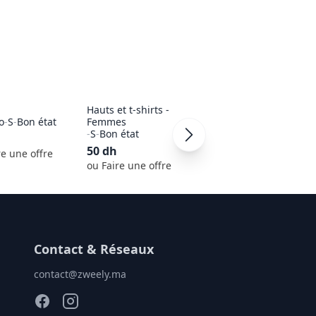
Hauts et t-shirts -
o
-
S
-
Bon état
Femmes
Marwa
-
S
-
Bon état
-
S
-
Bon état
50
dh
50
dh
re une offre
ou Faire une offre
ou Faire une offre
Contact & Réseaux
contact@zweely.ma