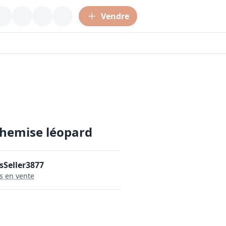
Vendre
hemise léopard
Seller3877
s
en vente