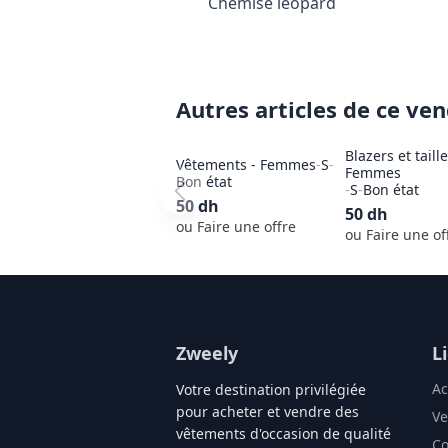
Chemise léopard
Autres articles de ce ve
Blazers et taill
Vêtements - Femmes
-
S
-
Femmes
Bon état
-
S
-
Bon état
50
dh
50
dh
ou Faire une offre
ou Faire une of
Zweely
L
Ac
Votre destination privilégiée
pour acheter et vendre des
Ve
vêtements d'occasion de qualité
Co