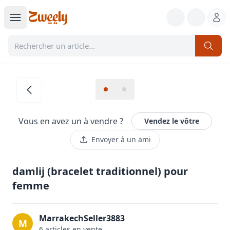
Vous en avez un à vendre ?
Vendez le vôtre
Envoyer à un ami
damlij (bracelet traditionnel) pour
femme
MarrakechSeller3883
M
6
article
s
en vente