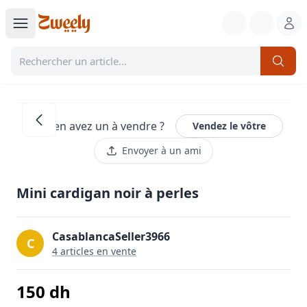
Vous en avez un à vendre ?
Vendez le vôtre
Envoyer à un ami
Mini cardigan noir à perles
CasablancaSeller3966
C
4
article
s
en vente
150
dh