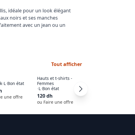
s, idéale pour un look élégant 
aux noirs et ses manches 
rfaitement avec un jean ou un 
Tout afficher
Hauts et t-shirts -
k
-
L
-
Bon état
Femmes
Next
-
36
-
Bon état
-
L
-
Bon état
h
100
dh
120
dh
re une offre
ou Faire une offre
ou Faire une offre