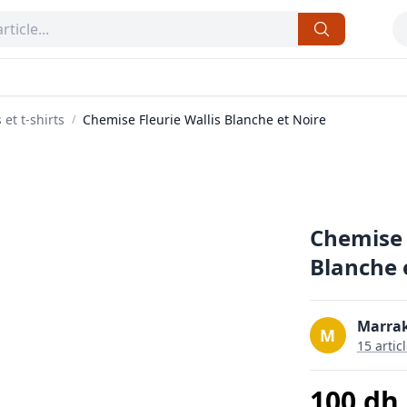
 et t-shirts
Chemise Fleurie Wallis Blanche et Noire
/
Chemise 
11
Blanche 
Marrak
M
15
artic
100
dh