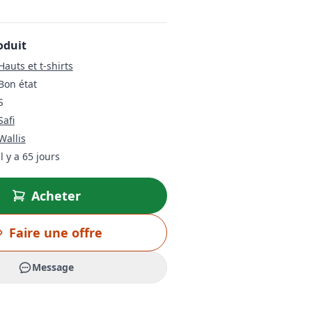
oduit
Hauts et t-shirts
Bon état
S
Safi
Wallis
il y a 65 jours
Acheter
Faire une offre
Message