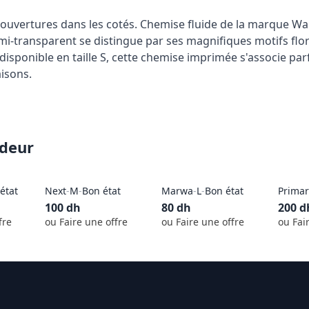
uvertures dans les cotés. Chemise fluide de la marque Walli
i-transparent se distingue par ses magnifiques motifs flor
disponible en taille S, cette chemise imprimée s'associe pa
isons. 
ndeur
état
Next
-
M
-
Bon état
Marwa
-
L
-
Bon état
Primar
100
dh
80
dh
200
d
fre
ou Faire une offre
ou Faire une offre
ou Fai