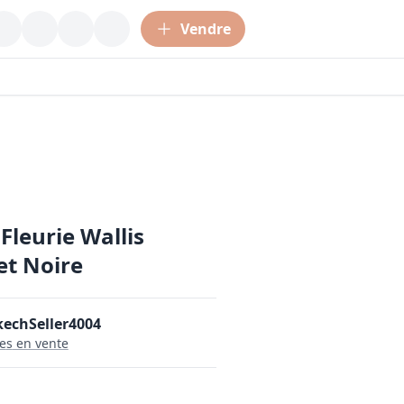
Vendre
Fleurie Wallis
et Noire
echSeller4004
le
s
en vente