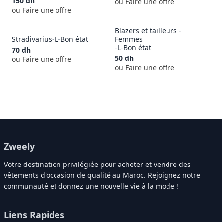
150
dh
ou Faire une offre
ou Faire une offre
Blazers et tailleurs -
Stradivarius
-
L
-
Bon état
Femmes
-
L
-
Bon état
70
dh
50
dh
ou Faire une offre
ou Faire une offre
Zweely
Votre destination privilégiée pour acheter et vendre des
vêtements d'occasion de qualité au Maroc. Rejoignez notre
communauté et donnez une nouvelle vie à la mode !
Liens Rapides