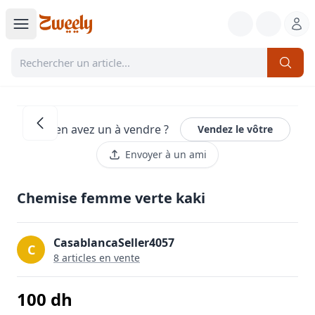
Vous en avez un à vendre ?
Vendez le vôtre
Envoyer à un ami
Chemise femme verte kaki
CasablancaSeller4057
C
8
article
s
en vente
100
dh