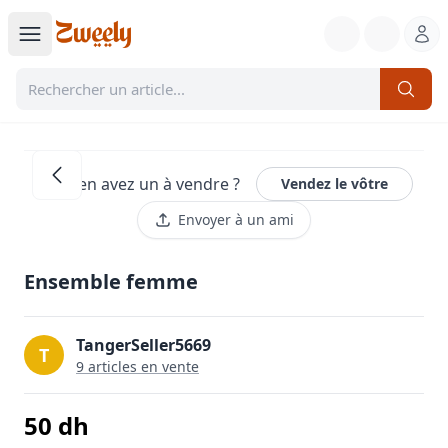
Vous en avez un à vendre ?
Vendez le vôtre
Envoyer à un ami
Ensemble femme
TangerSeller5669
T
9
article
s
en vente
50
dh