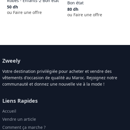
Robes - Enfants
-
2
-
Bon état
Bon état
50
dh
80
dh
ou Faire une offre
ou Faire une offre
Zweely
Votre destination privilégiée pour acheter et vendre des
vêtements d'occasion de qualité au Maroc. Rejoignez notre
communauté et donnez une nouvelle vie à la mode !
Liens Rapides
Accueil
Vendre un article
Comment ça marche ?