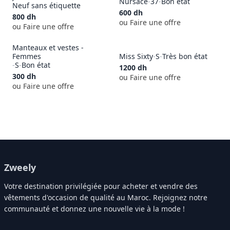
Nursace
-
37
-
Bon état
Neuf sans étiquette
600
dh
800
dh
ou Faire une offre
ou Faire une offre
Manteaux et vestes -
Femmes
Miss Sixty
-
S
-
Très bon état
-
S
-
Bon état
1200
dh
300
dh
ou Faire une offre
ou Faire une offre
Zweely
Votre destination privilégiée pour acheter et vendre des
vêtements d'occasion de qualité au Maroc. Rejoignez notre
communauté et donnez une nouvelle vie à la mode !