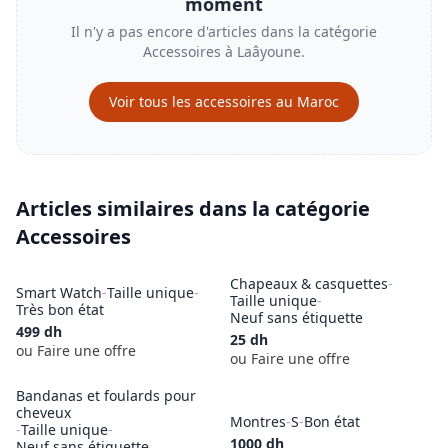
moment
Il n'y a pas encore d'articles dans la catégorie
Accessoires
à
Laâyoune
.
Voir tous les
accessoires
au Maroc
Articles similaires dans la catégorie
Accessoires
Chapeaux & casquettes
-
Smart Watch
-
Taille unique
-
Taille unique
-
Très bon état
Neuf sans étiquette
499
dh
25
dh
ou Faire une offre
ou Faire une offre
Bandanas et foulards pour
cheveux
Montres
-
S
-
Bon état
-
Taille unique
-
1000
dh
Neuf sans étiquette