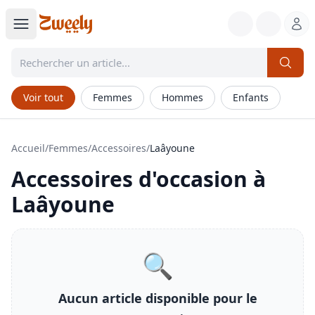
Voir tout
Femmes
Hommes
Enfants
Accueil
/
Femmes
/
Accessoires
/
Laâyoune
Accessoires
d'occasion à
Laâyoune
🔍
Aucun article disponible pour le