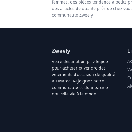
femmes, des pièces tendance à petits pr
des articles de qualité près de chez vou
communauté Zweely.
Zweely
L
Ac
Votre destination privilégiée
pour acheter et vendre des
Ve
vêtements d'occasion de qualité
Co
au Maroc. Rejoignez notre
Ai
communauté et donnez une
nouvelle vie à la mode !