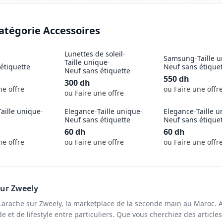
catégorie
Accessoires
Lunettes de soleil
-
Samsung
-
Taille 
Taille unique
-
étiquette
Neuf sans étique
Neuf sans étiquette
550
dh
300
dh
ne offre
ou Faire une offr
ou Faire une offre
Taille unique
-
Elegance
-
Taille unique
-
Elegance
-
Taille 
Neuf sans étiquette
Neuf sans étique
60
dh
60
dh
ne offre
ou Faire une offre
ou Faire une offr
ur Zweely
Larache sur Zweely, la marketplace de la seconde main au Maroc. 
 et de lifestyle entre particuliers. Que vous cherchiez des article