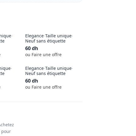
unique
-
Elegance
-
Taille unique
-
tte
Neuf sans étiquette
60
dh
e
ou Faire une offre
unique
-
Elegance
-
Taille unique
-
tte
Neuf sans étiquette
60
dh
e
ou Faire une offre
Achetez
s pour