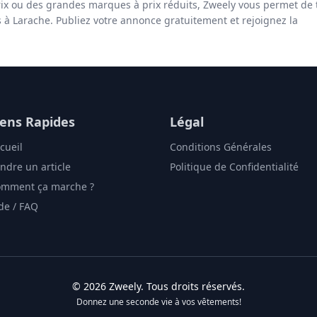
ix ou des grandes marques à prix réduits, Zweely vous permet de 
s à Larache. Publiez votre annonce gratuitement et rejoignez la
iens Rapides
Légal
cueil
Conditions Générales
ndre un article
Politique de Confidentialité
mment ça marche ?
de / FAQ
©
2026
Zweely
. Tous droits réservés.
Donnez une seconde vie à vos vêtements!