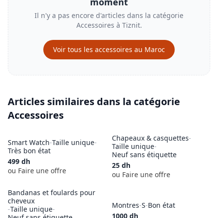
moment
Il n'y a pas encore d'articles dans la catégorie
Accessoires
à
Tiznit
.
Voir tous les
accessoires
au Maroc
Articles similaires dans la catégorie
Accessoires
Chapeaux & casquettes
-
Smart Watch
-
Taille unique
-
Taille unique
-
Très bon état
Neuf sans étiquette
499
dh
25
dh
ou Faire une offre
ou Faire une offre
Bandanas et foulards pour
cheveux
Montres
-
S
-
Bon état
-
Taille unique
-
1000
dh
Neuf sans étiquette