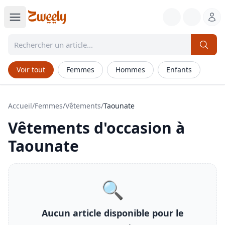
Voir tout
Femmes
Hommes
Enfants
Accueil
/
Femmes
/
Vêtements
/
Taounate
Vêtements
d'occasion à
Taounate
🔍
Aucun article disponible pour le