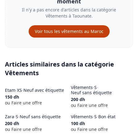
moment
Il n'y a pas encore d'articles dans la catégorie
Vêtements
à
Taounate
.
Voir tous les
vêtements
au Maroc
Articles similaires dans la catégorie
Vêtements
Vêtements
-
S
-
Etam
-
XS
-
Neuf avec étiquette
Neuf sans étiquette
150
dh
200
dh
ou Faire une offre
ou Faire une offre
Zara
-
S
-
Neuf sans étiquette
Vêtements
-
S
-
Bon état
200
dh
100
dh
ou Faire une offre
ou Faire une offre