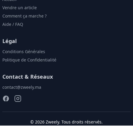
Vendre un article
Comment ça marche ?
Aide / FAQ
Légal
Conditions Générales
Politique de Confidentialité
Contact & Réseaux
contact@zweely.ma
©
2026
Zweely
. Tous droits réservés.
Donnez une seconde vie à vos vêtements!