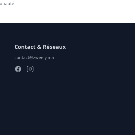
munauté
Contact & Réseaux
contact@zweely.ma