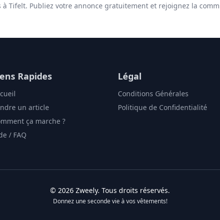
s à Tifelt. Publiez votre annonce gratuitement et rejoignez la com
iens Rapides
Légal
cueil
Conditions Générales
ndre un article
Politique de Confidentialité
mment ça marche ?
de / FAQ
©
2026
Zweely
. Tous droits réservés.
Donnez une seconde vie à vos vêtements!