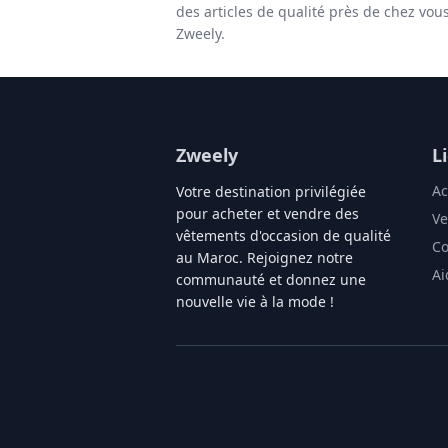
des articles de qualité près de chez vou
Zweely.
Zweely
L
Ac
Votre destination privilégiée
pour acheter et vendre des
Ve
vêtements d'occasion de qualité
Co
au Maroc. Rejoignez notre
Ai
communauté et donnez une
nouvelle vie à la mode !