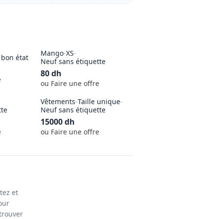
Mango
-
XS
-
 bon état
Neuf sans étiquette
80
dh
e
ou Faire une offre
Vêtements
-
Taille unique
-
tte
Neuf sans étiquette
15000
dh
e
ou Faire une offre
tez et
our
trouver