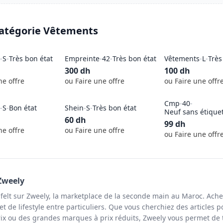
catégorie
Vêtements
-
S
-
Très bon état
Empreinte
-
42
-
Très bon état
Vêtements
-
L
-
Très
300
dh
100
dh
ne offre
ou Faire une offre
ou Faire une offr
Cmp
-
40
-
-
S
-
Bon état
Shein
-
S
-
Très bon état
Neuf sans étique
60
dh
99
dh
ne offre
ou Faire une offre
ou Faire une offr
Zweely
felt sur Zweely, la marketplace de la seconde main au Maroc. Ache
t de lifestyle entre particuliers. Que vous cherchiez des articles p
ix ou des grandes marques à prix réduits, Zweely vous permet de 