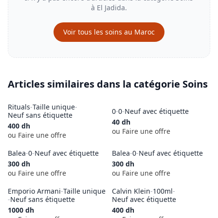
à
El Jadida
.
Voir tous les
soins
au Maroc
Articles similaires dans la catégorie
Soins
VENDU
Rituals
-
Taille unique
-
0
-
0
-
Neuf avec étiquette
Neuf sans étiquette
40
dh
400
dh
ou Faire une offre
ou Faire une offre
Balea
-
0
-
Neuf avec étiquette
Balea
-
0
-
Neuf avec étiquette
300
dh
300
dh
ou Faire une offre
ou Faire une offre
Emporio Armani
-
Taille unique
Calvin Klein
-
100ml
-
-
Neuf sans étiquette
Neuf avec étiquette
1000
dh
400
dh