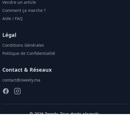
Vendre un article
Comment ça marche ?
Aide / FAQ
Légal
Conditions Générales
Politique de Confidentialité
Contact & Réseaux
contact@zweely.ma
©
2026
Zweely
. Tous droits réservés.
Donnez une seconde vie à vos vêtements!