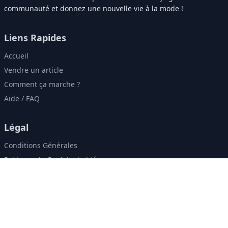
communauté et donnez une nouvelle vie à la mode !
Liens Rapides
Accueil
Vendre un article
Comment ça marche ?
Aide / FAQ
Légal
Conditions Générales
Politique de Confidentialité
Contact & Réseaux
contact@zweely.ma