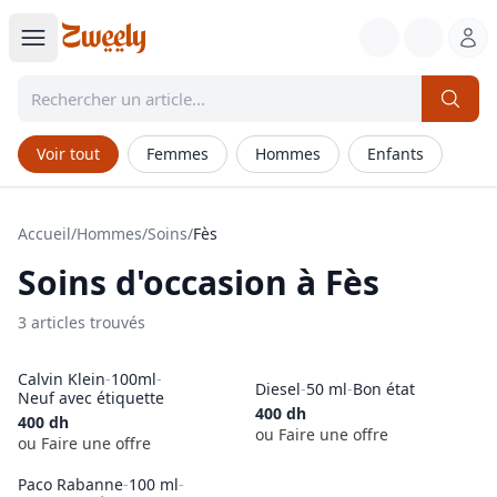
Voir tout
Femmes
Hommes
Enfants
Accueil
/
Hommes
/
Soins
/
Fès
Soins
d'occasion à
Fès
3
article
s
trouvé
s
Calvin Klein
-
100ml
-
Diesel
-
50 ml
-
Bon état
Neuf avec étiquette
400
dh
400
dh
ou Faire une offre
ou Faire une offre
Paco Rabanne
-
100 ml
-