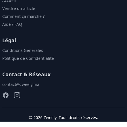
Accueil
Vendre un article
Comment ça marche ?
Aide / FAQ
Légal
Conditions Générales
Politique de Confidentialité
Contact & Réseaux
contact@zweely.ma
©
2026
Zweely
. Tous droits réservés.
Donnez une seconde vie à vos vêtements!