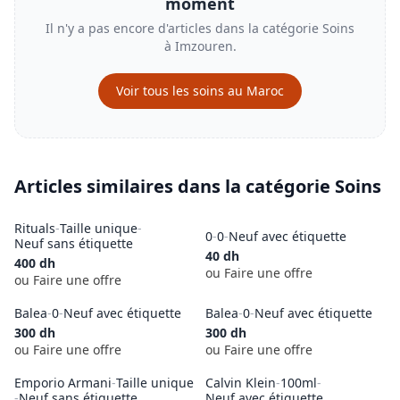
moment
Il n'y a pas encore d'articles dans la catégorie
Soins
à
Imzouren
.
Voir tous les
soins
au Maroc
Articles similaires dans la catégorie
Soins
VENDU
Rituals
-
Taille unique
-
0
-
0
-
Neuf avec étiquette
Neuf sans étiquette
40
dh
400
dh
ou Faire une offre
ou Faire une offre
Balea
-
0
-
Neuf avec étiquette
Balea
-
0
-
Neuf avec étiquette
300
dh
300
dh
ou Faire une offre
ou Faire une offre
Emporio Armani
-
Taille unique
Calvin Klein
-
100ml
-
-
Neuf sans étiquette
Neuf avec étiquette