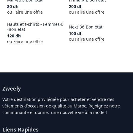
80
dh
200
dh
ou Faire une offre
ou Faire une offre
Hauts et t-shirts - Femmes
-
L
Next
-
36
-
Bon état
-
Bon état
100
dh
120
dh
ou Faire une offre
ou Faire une offre
Zweely
Votre destination privilégiée pour acheter et vendre des
vêtements d'occasion de qualité au Maroc. Rejoignez notre
communauté et donnez une nouvelle vie à la mode !
Liens Rapides