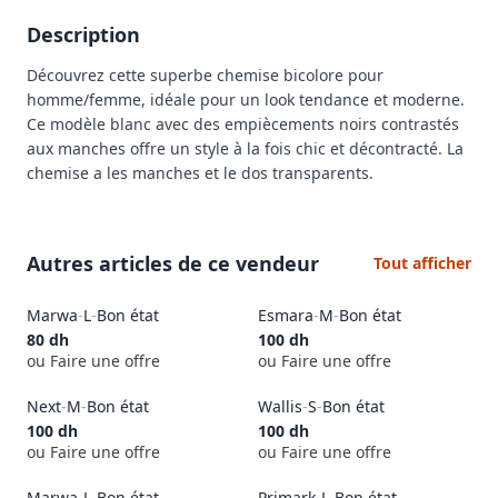
Description
Découvrez cette superbe chemise bicolore pour 
homme/femme, idéale pour un look tendance et moderne. 
Ce modèle blanc avec des empiècements noirs contrastés 
aux manches offre un style à la fois chic et décontracté. La 
chemise a les manches et le dos transparents.
Autres articles de ce vendeur
Tout afficher
Marwa
-
L
-
Bon état
Esmara
-
M
-
Bon état
80
dh
100
dh
ou Faire une offre
ou Faire une offre
Next
-
M
-
Bon état
Wallis
-
S
-
Bon état
100
dh
100
dh
ou Faire une offre
ou Faire une offre
Marwa
-
L
-
Bon état
Primark
-
L
-
Bon état